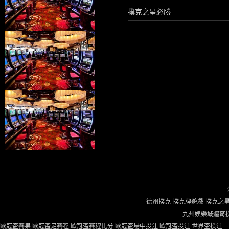
撲克之星必勝
德州撲克-撲克牌遊戲-撲克之星-俄
九州娛樂城體育
歐冠盃賽果
歐冠盃足賽程
歐冠盃賽程比分
歐冠盃場中投注
歐冠盃投注
世界盃投注