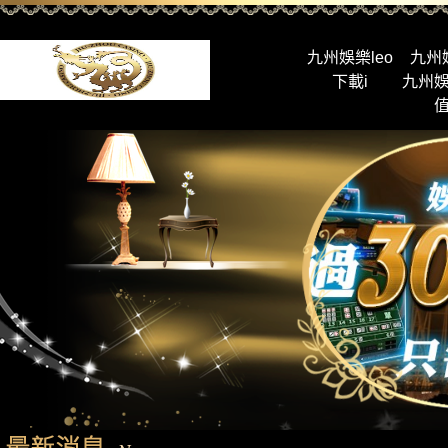
九州娛樂leo
九州
下載i
九州