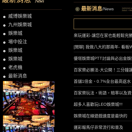
最新消息
/News
威博娛樂城
九州娛樂城
娛樂城
來玩運彩-讓您在家也能輕鬆完
場中投注
[閒聊] 我做八大的那兩年- 看板Wo
娛樂城
優塔娛樂城PTT討論與必出金
娛樂城
老虎機
百家樂必勝法-大公開！三分鐘
最新消息
首儲1倍金、0.7%全台最高返
百家樂玩法，術語，賠率以及資
超多人喜歡玩LEO娛樂城!!!
娛樂城在線遊戲速度是最快的
運彩報馬仔非常流行和普及