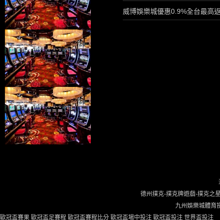
威博娛樂城優惠0.9%全台最高
德州撲克-撲克牌遊戲-撲克之星-俄
九州娛樂城體育
歐冠盃賽果
歐冠盃足賽程
歐冠盃賽程比分
歐冠盃場中投注
歐冠盃投注
世界盃投注