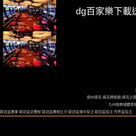
dg百家樂下載
德州撲克-撲克牌遊戲-撲克之星-俄
九州娛樂城體育
歐冠盃賽果
歐冠盃足賽程
歐冠盃賽程比分
歐冠盃場中投注
歐冠盃投注
世界盃投注