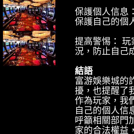
保護個人信息
保護自己的個
提高警惕： 
況，防止自己
結語
富游娛樂城的
擾，也提醒了
作為玩家，我
自己的個人信
呼籲相關部門
家的合法權益