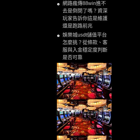
網路瘋傳88win進不
去是倒閉了嗎？資深
玩家告訴你這是維護
還是跑路前兆
娛樂城usdt儲值平台
怎麼挑？從條款、客
服與入金穩定度判斷
是否可靠