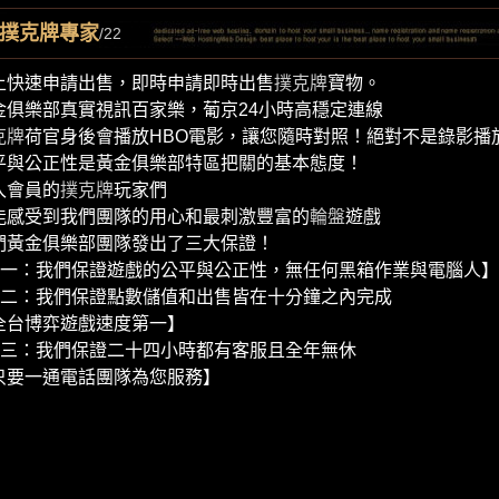
撲克牌專家
/22
上快速申請出售，即時申請即時出售
撲克牌
寶物。
金俱樂部真實視訊百家樂，葡京24小時高穩定連線
克牌
荷官身後會播放HBO電影，讓您隨時對照！絕對不是錄影播放
平與公正性是黃金俱樂部特區把關的基本態度！
入會員的
撲克牌
玩家們
能感受到我們團隊的用心和最刺激豐富的
輪盤
遊戲
們黃金俱樂部團隊發出了三大保證！
第一：我們保證遊戲的公平與公正性，無任何黑箱作業與電腦人】
第二：我們保證點數儲值和出售皆在十分鐘之內完成
全台博弈遊戲速度第一】
第三：我們保證二十四小時都有客服且全年無休
只要一通電話團隊為您服務】