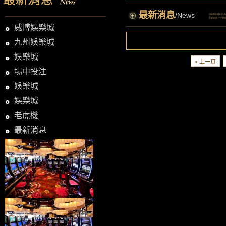
最新消息
/News
威博娛樂城
九州娛樂城
娛樂城
< 上一頁
場中投注
娛樂城
娛樂城
老虎機
最新消息