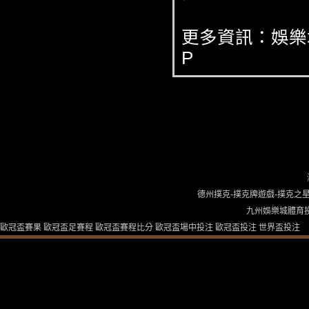
更多資訊：
娛樂
P
德州撲克-撲克牌遊戲-撲克之星-俄
九州娛樂城體育
歐冠盃賽果
歐冠盃足賽程
歐冠盃賽程比分
歐冠盃場中投注
歐冠盃投注
世界盃投注