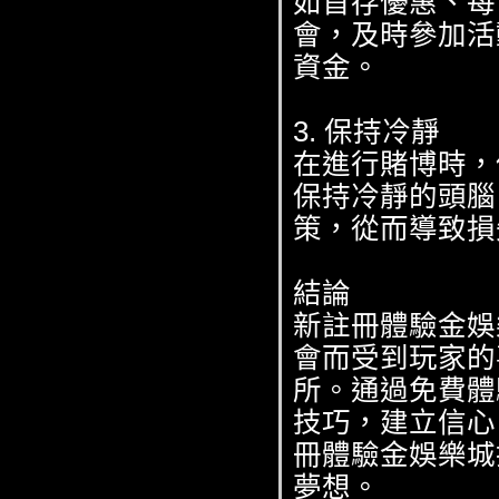
如首存優惠、每
會，及時參加活
資金。
3. 保持冷靜
在進行賭博時，
保持冷靜的頭腦
策，從而導致損
結論
新註冊體驗金娛
會而受到玩家的
所。通過免費體
技巧，建立信心
冊體驗金娛樂城
夢想。