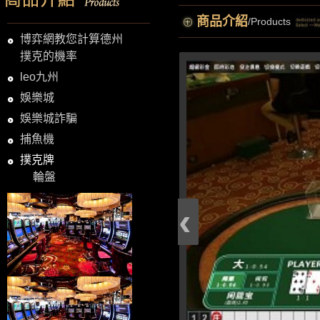
商品介紹
/Products
博弈網教您計算德州
撲克的機率
leo九州
娛樂城
娛樂城詐騙
捕魚機
撲克牌
輪盤
‹