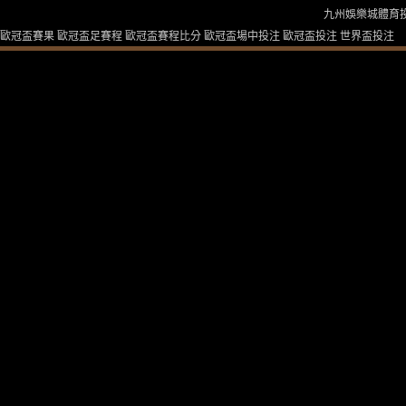
九州娛樂城體育
歐冠盃賽果
歐冠盃足賽程
歐冠盃賽程比分
歐冠盃場中投注
歐冠盃投注
世界盃投注