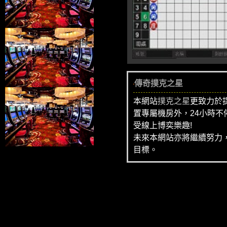
傳奇撲克之星
本網站
撲克之星
更致力於
置專屬機房外，24小時不
受線上博奕樂趣!
未來本網站亦將繼續努力
目標。