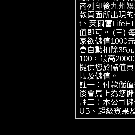
商列印後
九州娛
款頁面所出現的代
t、萊爾富Lif
值即可。 (三)
家欲儲值1000
會自動扣除35元
100，最高20
提供您於儲值頁
帳及儲值。
註一：付款儲值
後會馬上為您儲
註二：本公司儲
UB、超級賓果