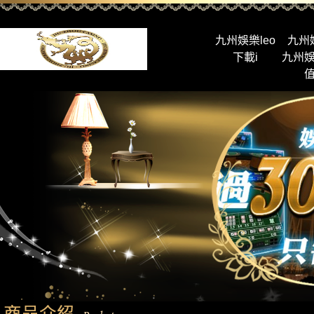
九州娛樂leo
九州
下載i
九州