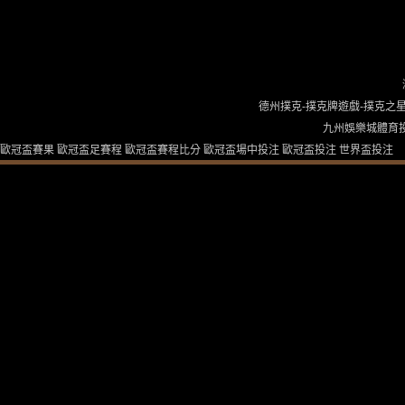
德州撲克-撲克牌遊戲-撲克之星-俄
九州娛樂城體育
歐冠盃賽果
歐冠盃足賽程
歐冠盃賽程比分
歐冠盃場中投注
歐冠盃投注
世界盃投注